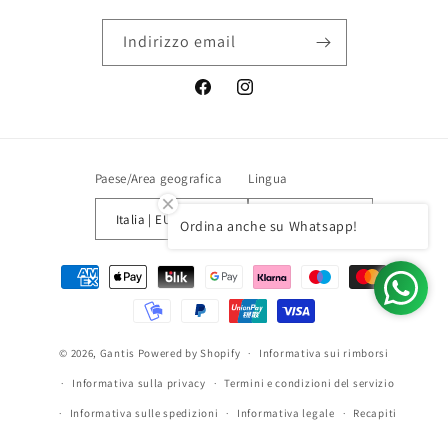
Indirizzo email
Facebook
Instagram
Paese/Area geografica
Lingua
Italia | EUR €
Italiano
Ordina anche su Whatsapp!
Metodi
di
pagamento
© 2026,
Gantis
Powered by Shopify
Informativa sui rimborsi
Informativa sulla privacy
Termini e condizioni del servizio
Informativa sulle spedizioni
Informativa legale
Recapiti