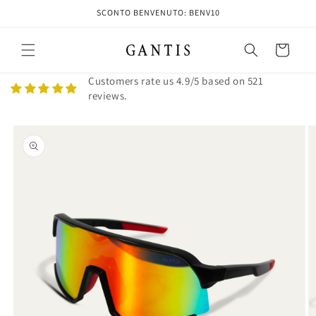
Vai
SCONTO BENVENUTO: BENV10
direttamente
ai contenuti
Carrello
Customers rate us 4.9/5 based on 521
reviews.
Passa alle
informazioni
sul prodotto