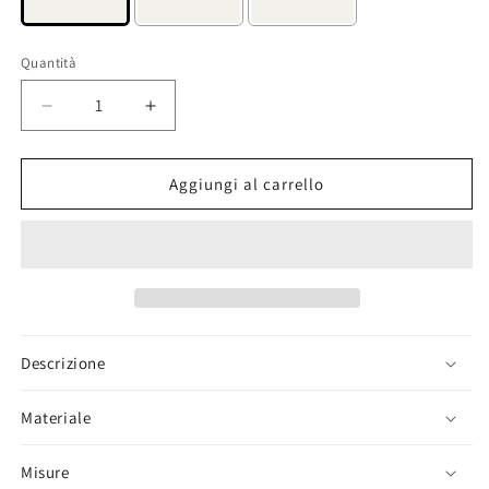
Quantità
Diminuisci
Aumenta
quantità
quantità
per
per
Rio
Rio
Aggiungi al carrello
Descrizione
Materiale
Misure