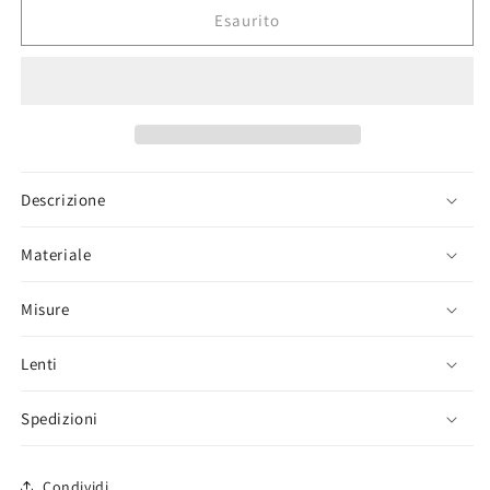
Miami
Miami
Esaurito
Descrizione
Materiale
Misure
Lenti
Spedizioni
Condividi