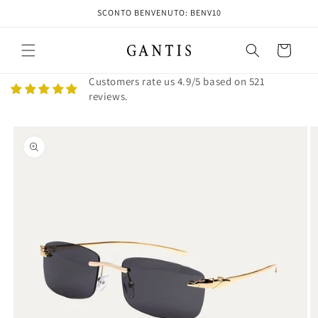
Vai
SCONTO BENVENUTO: BENV10
direttamente
ai contenuti
Carrello
Customers rate us 4.9/5 based on 521
reviews.
Passa alle
informazioni
sul prodotto