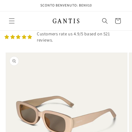
Vai
SCONTO BENVENUTO: BENV10
direttamente
ai contenuti
Carrello
Customers rate us 4.9/5 based on 521
reviews.
Passa alle
informazioni
sul prodotto