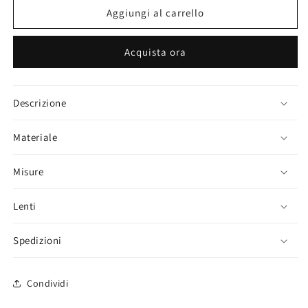
Chicago
Chicago
Aggiungi al carrello
-
-
Avorio
Avorio
Acquista ora
Descrizione
Materiale
Misure
Lenti
Spedizioni
Condividi